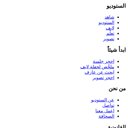
الستوديو
شاهد
الستوديو
لايف
تعلّم
تصوير
ابدأ شيئاً
احجز جلسة
ملخّص لحفلة لايف
ابحث عن عازف
احجز تصوير
من نحن
عن الستوديو
تواصل
اعمل معنا
الصحافة
القانونية