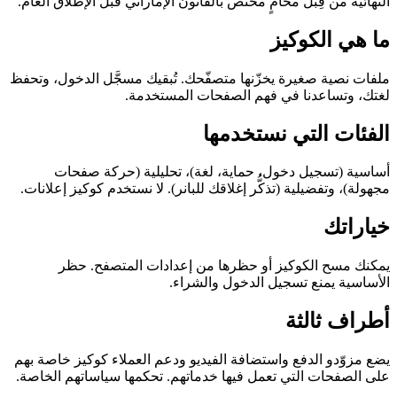
النهائية من قِبَل محامٍ مختص بالقانون الإماراتي قبل الإطلاق العام.
ما هي الكوكيز
ملفات نصية صغيرة يخزّنها متصفّحك. تُبقيك مسجَّل الدخول، وتحفظ
لغتك، وتساعدنا في فهم الصفحات المستخدمة.
الفئات التي نستخدمها
أساسية (تسجيل دخول، حماية، لغة)، تحليلية (حركة صفحات
مجهولة)، وتفضيلية (تذكُّر إغلاقك للبانر). لا نستخدم كوكيز إعلانات.
خياراتك
يمكنك مسح الكوكيز أو حظرها من إعدادات المتصفح. حظر
الأساسية يمنع تسجيل الدخول والشراء.
أطراف ثالثة
يضع مزوّدو الدفع واستضافة الفيديو ودعم العملاء كوكيز خاصة بهم
على الصفحات التي تعمل فيها خدماتهم. تحكمها سياساتهم الخاصة.