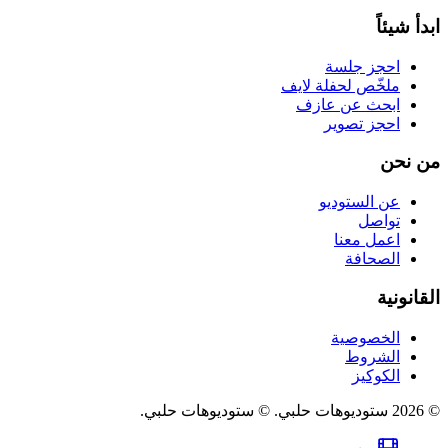
ابدأ شيئاً
احجز جلسة
ملخّص لحفلة لايف
ابحث عن عازف
احجز تصوير
من نحن
عن الستوديو
تواصل
اعمل معنا
الصحافة
القانونية
الخصوصية
الشروط
الكوكيز
©
2026
ستوديوهات حلبي
.
© ستوديوهات حلبي.