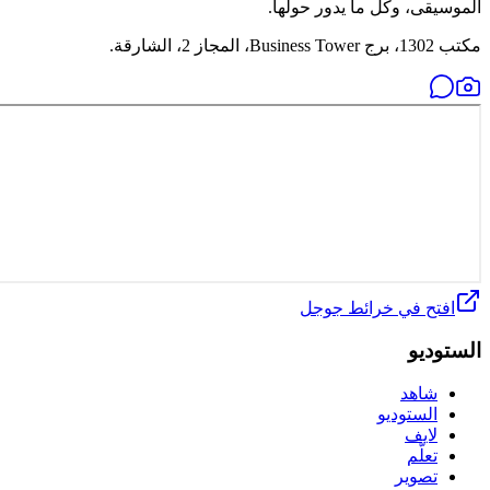
الموسيقى، وكل ما يدور حولها.
مكتب 1302، برج Business Tower، المجاز 2، الشارقة.
افتح في خرائط جوجل
الستوديو
شاهد
الستوديو
لايف
تعلّم
تصوير