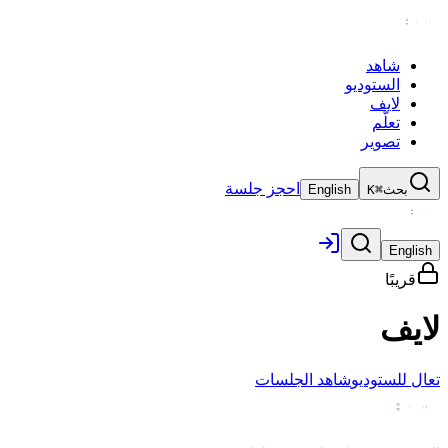
شاهد
الستوديو
لايف
تعلّم
تصوير
احجز جلسة
بحث
⌘K
English
English
قريبًا
لايف
تعال للستوديو
شاهد الجلسات