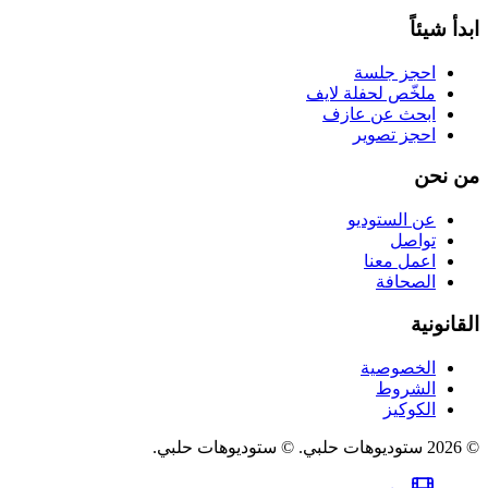
ابدأ شيئاً
احجز جلسة
ملخّص لحفلة لايف
ابحث عن عازف
احجز تصوير
من نحن
عن الستوديو
تواصل
اعمل معنا
الصحافة
القانونية
الخصوصية
الشروط
الكوكيز
©
2026
ستوديوهات حلبي
.
© ستوديوهات حلبي.