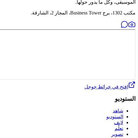
الموسيقى، وكل ما يدور حولها.
مكتب 1302، برج Business Tower، المجاز 2، الشارقة.
افتح في خرائط جوجل
الستوديو
شاهد
الستوديو
لايف
تعلّم
تصوير