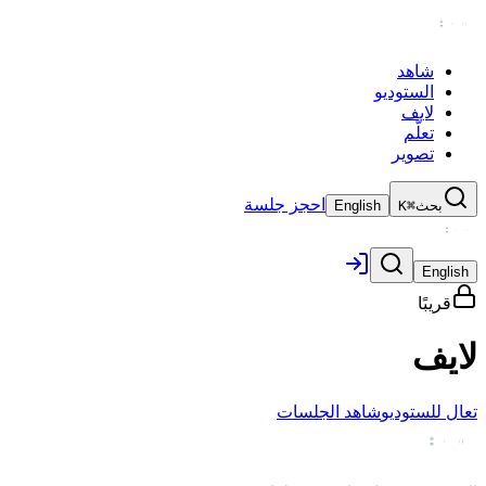
شاهد
الستوديو
لايف
تعلّم
تصوير
احجز جلسة
بحث
⌘K
English
English
قريبًا
لايف
تعال للستوديو
شاهد الجلسات