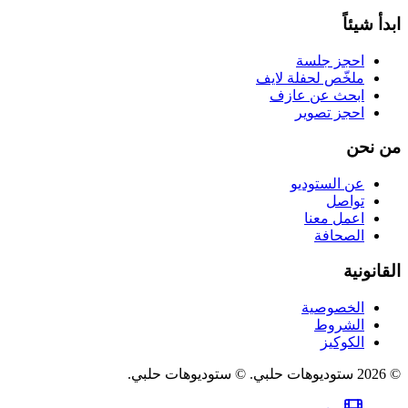
ابدأ شيئاً
احجز جلسة
ملخّص لحفلة لايف
ابحث عن عازف
احجز تصوير
من نحن
عن الستوديو
تواصل
اعمل معنا
الصحافة
القانونية
الخصوصية
الشروط
الكوكيز
©
2026
ستوديوهات حلبي
.
© ستوديوهات حلبي.