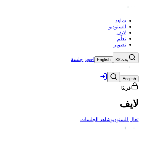
شاهد
الستوديو
لايف
تعلّم
تصوير
احجز جلسة
بحث
⌘K
English
English
قريبًا
لايف
تعال للستوديو
شاهد الجلسات