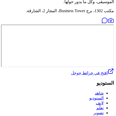
الموسيقى، وكل ما يدور حولها.
مكتب 1302، برج Business Tower، المجاز 2، الشارقة.
افتح في خرائط جوجل
الستوديو
شاهد
الستوديو
لايف
تعلّم
تصوير