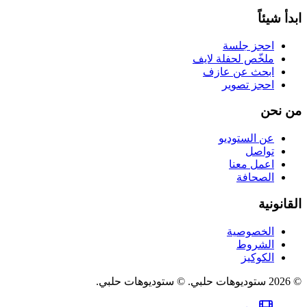
ابدأ شيئاً
احجز جلسة
ملخّص لحفلة لايف
ابحث عن عازف
احجز تصوير
من نحن
عن الستوديو
تواصل
اعمل معنا
الصحافة
القانونية
الخصوصية
الشروط
الكوكيز
©
2026
ستوديوهات حلبي
.
© ستوديوهات حلبي.