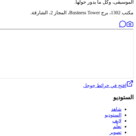
الموسيقى، وكل ما يدور حولها.
مكتب 1302، برج Business Tower، المجاز 2، الشارقة.
افتح في خرائط جوجل
الستوديو
شاهد
الستوديو
لايف
تعلّم
تصوير