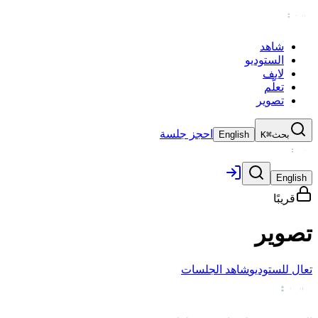
شاهد
الستوديو
لايف
تعلّم
تصوير
احجز جلسة
بحث
⌘K
English
English
قريبًا
تصوير
تعال للستوديو
شاهد الجلسات