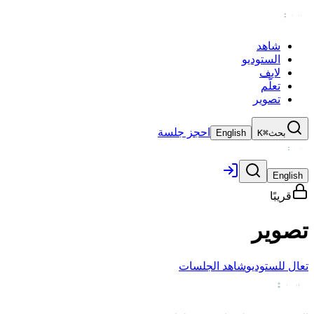
شاهد
الستوديو
لايف
تعلّم
تصوير
احجز جلسة
بحث
⌘K
English
English
قريبًا
تصوير
تعال للستوديو
شاهد الجلسات