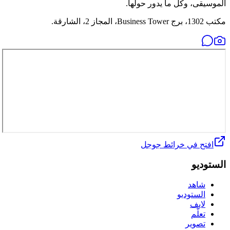
الموسيقى، وكل ما يدور حولها.
مكتب 1302، برج Business Tower، المجاز 2، الشارقة.
افتح في خرائط جوجل
الستوديو
شاهد
الستوديو
لايف
تعلّم
تصوير