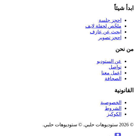
ابدأ شيئاً
احجز جلسة
ملخّص لحفلة لايف
ابحث عن عازف
احجز تصوير
من نحن
عن الستوديو
تواصل
اعمل معنا
الصحافة
القانونية
الخصوصية
الشروط
الكوكيز
©
2026
ستوديوهات حلبي
.
© ستوديوهات حلبي.